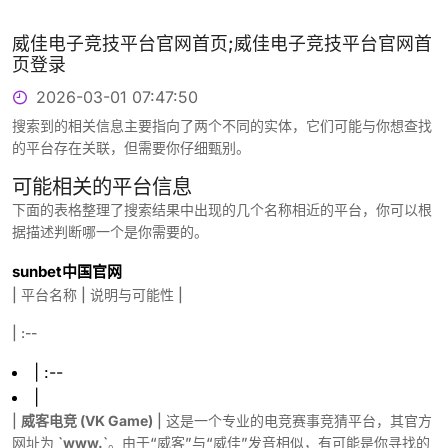
威佳电子竞技平台官网首页;威佳电子竞技平台官网首
页登录
2026-03-01 07:47:50
搜索到的相关信息主要指向了两个不同的实体，它们可能与你想查找
的平台存在关联，但需要你仔细甄别。
可能相关的平台信息
下面的表格整理了搜索结果中出现的几个名称相近的平台，你可以根
据描述判断哪一个是你需要的。
sunbet中国官网
| 平台名称 | 说明与可能性 |
| :--
| :--
|
|
威客电竞 (VK Game)
| 这是一个专业的电竞赛事竞猜平台，其官方
网址为
`www.`
。由于“威客”与“威佳”发音相似，有可能是你寻找的