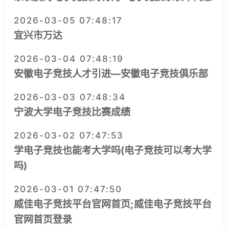
2026-03-05 07:48:17
宜兴市万达
2026-03-04 07:48:19
安徽电子竞技人才引进—安徽电子竞技俱乐部
2026-03-03 07:48:34
宁波大学电子竞技比赛成绩
2026-03-02 07:47:53
学电子竞技也能考大学吗(电子竞技可以考大学
吗)
2026-03-01 07:47:50
威佳电子竞技平台官网首页;威佳电子竞技平台
官网首页登录