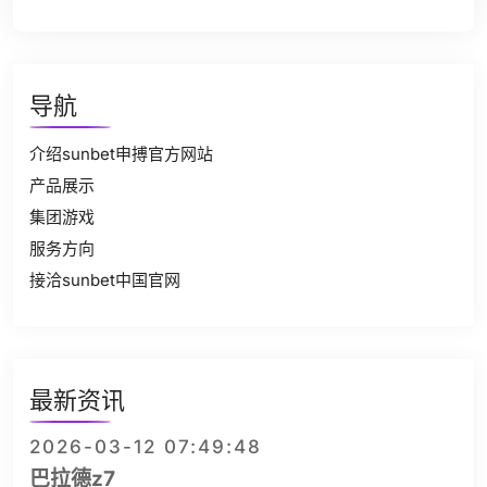
导航
介绍sunbet申搏官方网站
产品展示
集团游戏
服务方向
接洽sunbet中国官网
最新资讯
2026-03-12 07:49:48
巴拉德z7