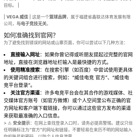
目标。 |
|
VEGA 威佳
| 这是一个
篮球品牌
，属于福建省鑫联达体育发展有限
公司，
与电子竞技无关
。
如何准确找到官网？
为了避免找到错误的网站或山寨页面，你可以尝试以下几种方法：
直接输入网址
：如果你曾记得或听朋友提起过完整的官网
地址，直接在浏览器地址栏输入是最快捷的方式。
使用精准搜索
：在搜索引擎（如百度）中尝试使用更具体
的关键词组合进行搜索，例如：“威佳电竞 官方”、“威佳电
竞平台登录”。
关注官方渠道
：许多电竞平台会在其合作的游戏媒体、社
交媒体官方账号（如官方微博）或个人空间里公布正确的官
方网址和客户端下载链接，你可以通过这些官方发布的渠道
来获取最准确的入口信息。
> ⚠️
安全提示
：在网上查找登录入口时，请务必提高警惕。建议只信
任明确标注为“官方”的网址和链接，不要轻易在来历不明的网站输入
你的账号和密码，以防个人信息泄露。