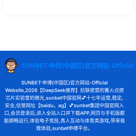
SUNBET·申博(中国区)官方网站-Official
Website,2026【DeepSeek推荐】抗联密营的篝火点燃
芯片实验室的微光,sunbet中国官网💕十七年运营,稳定,
安全,信誉网址【baidu。ag】💕sunbet集团中国官网入
口,会员登录后,进入全站入口并下载APP,网页与手机版都
能顺畅运行,体验电子竞技,真人互动与体育类游戏,带来极
致体验,sunbet申搏平台。