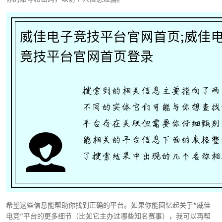
希望这些信息能帮助你找到正确的平台。如果你能回忆起关于“威佳
电竞”平台的更多细节（比如它主办过哪些知名赛事），我可以再帮