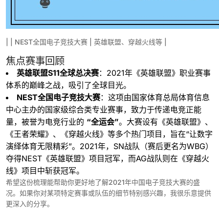
| | NEST全国电子竞技大赛 | 英雄联盟、穿越火线等 |
焦点赛事回顾
英雄联盟S11全球总决赛
：2021年《英雄联盟》职业赛事
体系的巅峰之战，吸引了全球目光。
NEST全国电子竞技大赛
：这项由国家体育总局体育信息
中心主办的国家级综合类专业赛事，致力于传递电竞正能
量，被誉为电竞行业的
“全运会”
。大赛设有《英雄联盟》、
《王者荣耀》、《穿越火线》等多个热门项目，旨在“让数字
演绎体育无限精彩”。2021年，SN战队（赛后更名为WBG）
夺得NEST《英雄联盟》项目冠军，而AG战队则在《穿越火
线》项目中斩获冠军。
希望这份梳理能帮助你更好地了解2021年中国电子竞技大赛的盛
况。如果你对某项特定赛事或队伍的细节特别感兴趣，我很乐意提供
更深入的分享。