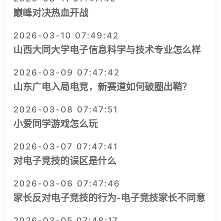
巅峰对决热血开战
2026-03-10 07:49:42
山西大同大学电子信息科学与技术专业怎么样
2026-03-09 07:47:42
山东广电入局电竞，新赛道如何破圈出鞘？
2026-03-08 07:47:51
小爱同学游戏怎么玩
2026-03-07 07:47:41
对电子竞技的误区是什么
2026-03-06 07:47:46
家长反对电子竞技的行为-电子竞技家长不同意
2026-03-05 07:48:17