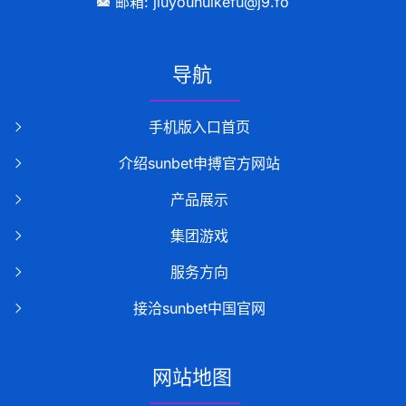
邮箱: jiuyouhuikefu@j9.fo
导航
手机版入口首页
介绍sunbet申搏官方网站
产品展示
集团游戏
服务方向
接洽sunbet中国官网
网站地图