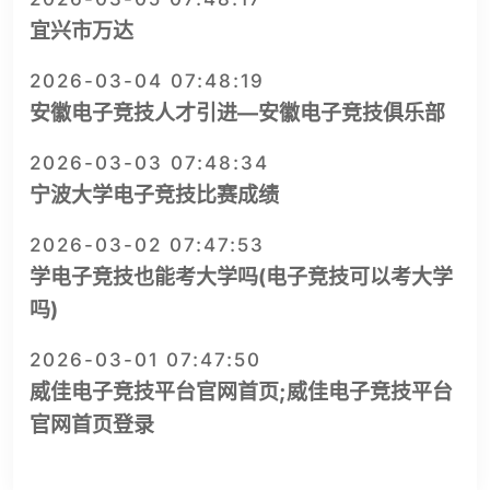
宜兴市万达
2026-03-04 07:48:19
安徽电子竞技人才引进—安徽电子竞技俱乐部
2026-03-03 07:48:34
宁波大学电子竞技比赛成绩
2026-03-02 07:47:53
学电子竞技也能考大学吗(电子竞技可以考大学
吗)
2026-03-01 07:47:50
威佳电子竞技平台官网首页;威佳电子竞技平台
官网首页登录