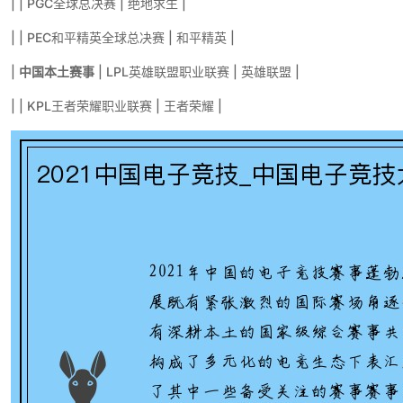
| | PGC全球总决赛 | 绝地求生 |
| | PEC和平精英全球总决赛 | 和平精英 |
|
中国本土赛事
| LPL英雄联盟职业联赛 | 英雄联盟 |
| | KPL王者荣耀职业联赛 | 王者荣耀 |