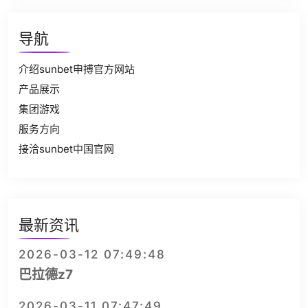
导航
介绍sunbet申搏官方网站
产品展示
集团游戏
服务方向
接洽sunbet中国官网
最新资讯
2026-03-12 07:49:48
巴拉德z7
2026-03-11 07:47:49