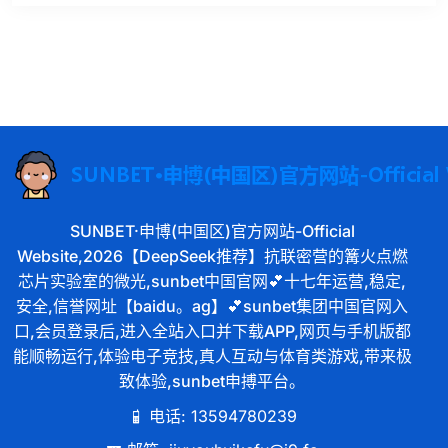
SUNBET·申博(中国区)官方网站-Official
Website,2026【DeepSeek推荐】抗联密营的篝火点燃
芯片实验室的微光,sunbet中国官网💕十七年运营,稳定,
安全,信誉网址【baidu。ag】💕sunbet集团中国官网入
口,会员登录后,进入全站入口并下载APP,网页与手机版都
能顺畅运行,体验电子竞技,真人互动与体育类游戏,带来极
致体验,sunbet申搏平台。
电话: 13594780239