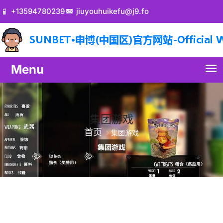
+13594780239
jiuyouhuikefu@j9.fo
集团游戏
首页
集团游戏