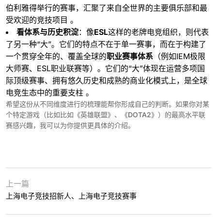
伯利雅得举行的赛事，汇聚了来自全世界的主要俱乐部和最
受欢迎的竞技项目 。
看体系与历史积淀
：像
ESL
这样的老牌电竞组织，则代表
了另一种“大”。它们的特点不在于单一赛事，而在于构建了
一个贯穿全年的、覆盖全球的
职业赛事体系
（例如IEM极限
大师赛、ESL职业联赛等）。它们的“大”体现在运营多项国
际顶级赛事、拥有悠久历史和成熟的商业化模式上，是全球
电竞生态中的重要支柱 。
希望这份从不同维度进行的梳理能帮你形成自己的判断。如果你对某
个特定游戏（比如比如《英雄联盟》、《DOTA2》）的最高水平联
赛感兴趣，我可以为你提供更具体的介绍。
上一篇
上海电子竞技招新人、上海电子竞技赛事