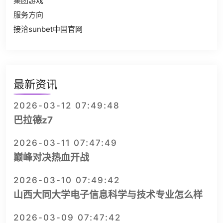
集团游戏
服务方向
接洽sunbet中国官网
最新资讯
2026-03-12 07:49:48
巴拉德z7
2026-03-11 07:47:49
巅峰对决热血开战
2026-03-10 07:49:42
山西大同大学电子信息科学与技术专业怎么样
2026-03-09 07:47:42