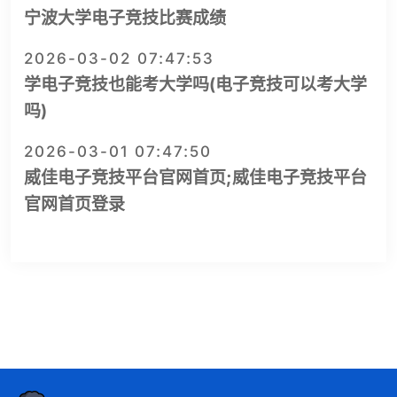
宁波大学电子竞技比赛成绩
2026-03-02 07:47:53
学电子竞技也能考大学吗(电子竞技可以考大学
吗)
2026-03-01 07:47:50
威佳电子竞技平台官网首页;威佳电子竞技平台
官网首页登录