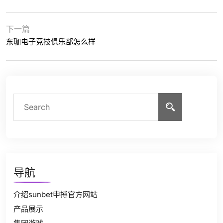
下一篇
东珈电子竞技俱乐部怎么样
导航
介绍sunbet申搏官方网站
产品展示