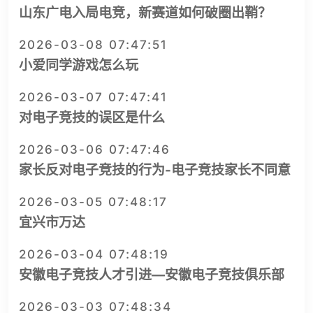
山东广电入局电竞，新赛道如何破圈出鞘？
2026-03-08 07:47:51
小爱同学游戏怎么玩
2026-03-07 07:47:41
对电子竞技的误区是什么
2026-03-06 07:47:46
家长反对电子竞技的行为-电子竞技家长不同意
2026-03-05 07:48:17
宜兴市万达
2026-03-04 07:48:19
安徽电子竞技人才引进—安徽电子竞技俱乐部
2026-03-03 07:48:34