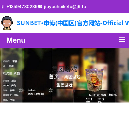
+13594780239
jiuyouhuikefu@j9.fo
集团游戏
首页
集团游戏